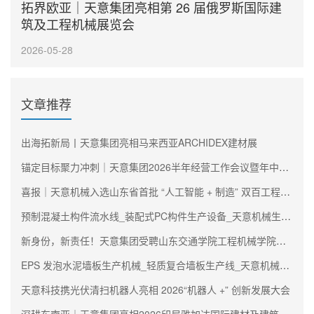
拓界欧亚｜天意集团亮相第 26 届俄罗斯国际建
筑及工程机械展览会
2026-05-28
文章推荐
出海拓新局丨天意集团亮相马来西亚ARCHIDEX建材展
锚定目标聚力冲刺｜天意集团2026半年经营工作会议暨年中述职大会圆满召开
喜报｜天意机械入选山东省首批 “人工智能 + 制造” 双百工程阵容
预制混凝土构件流水线_装配式PC构件生产设备_天意机械生产厂家
新身份，新责任！天意集团受聘山东交通学院工程机械学院理事会副理事长单位
EPS 发泡水泥墙板生产机械_轻质复合墙板生产线_天意机械生产厂家
天意科技携光伏清扫机器人亮相 2026“机器人 +” 创新发展大会
深耕东南亚｜天意集团亮相2026印尼雅加达国际建材及建筑技术展