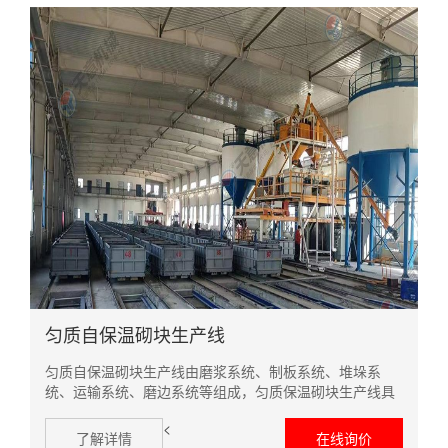
匀质自保温砌块生产线
匀质自保温砌块生产线由磨浆系统、制板系统、堆垛系
统、运输系统、磨边系统等组成，匀质保温砌块生产线具
有、低能、处理量高、经济合理等优点。匀质自保温砌块
<
就是指通过原材料自身或复合其它现有保温材料生产而成
了解详情
在线询价