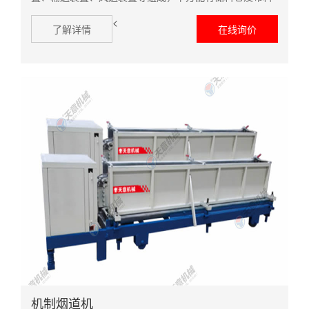
器。主要功能是完成原材料的上料及料浆的搅拌，并由布
<
料器完成料浆在挤塑板材上的摊铺。刮平装置刮平装置采
了解详情
在线询价
用优质国标板材制作，安装在成型输送线上方，...
机制烟道机