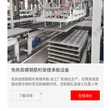
免拆底模钢筋桁架楼承板设备
免拆底模钢筋桁架楼承板 由工厂机械化生产，在模具底层
铺设聚合物砂浆及耐碱玻纤网，浇筑细石混凝土后置入带
有底模钢筋的钢筋桁架，细石混凝土完全包覆底模钢筋形
<
成底板，经养护、固化后形成的楼承板，桁架楼承板在...
了解详情
在线询价