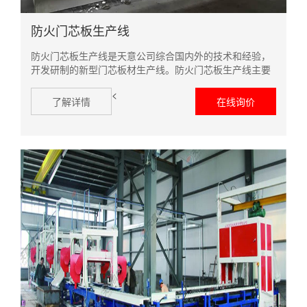
防火门芯板生产线
防火门芯板生产线是天意公司综合国内外的技术和经验，
开发研制的新型门芯板材生产线。防火门芯板生产线主要
分为自动配料系统、搅拌系统、发泡系统、门芯板成型系
<
统、料浆输送系统、数控配电系统、冷热水循环系统
了解详情
在线询价
等。...