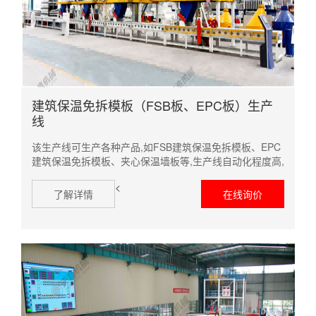
建筑保温免拆模板（FSB板、EPC板）生产
线
该生产线可生产各种产品,如FSB建筑保温免拆模板、EPC
建筑保温免拆模板、夹心保温墙板等,生产线自动化程度高,
采用PLC控制系统保证了生产线的稳定性,节省人工,生产效
<
率高,设备配有精确的计量系统,配料精确,结合产品的材料
了解详情
在线询价
性能使料浆搅拌均匀,...