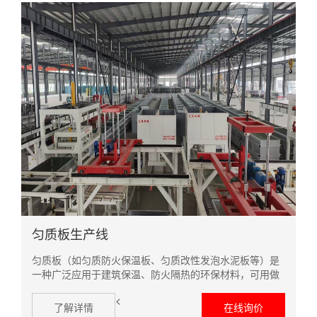
匀质板生产线
匀质板（如匀质防火保温板、匀质改性发泡水泥板等）是
一种广泛应用于建筑保温、防火隔热的环保材料，可用做
外墙保温，防火隔离带，建筑幕墙复合，真石漆复合等。
<
匀质生产线主要生产工序包括：原料储存、原材料自动输
了解详情
在线询价
送和计量系统、搅拌系统、浇注系统、压膜成...