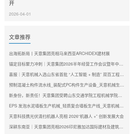
开
2026-04-01
文章推荐
出海拓新局丨天意集团亮相马来西亚ARCHIDEX建材展
锚定目标聚力冲刺｜天意集团2026半年经营工作会议暨年中述职大会圆满召开
喜报｜天意机械入选山东省首批 “人工智能 + 制造” 双百工程阵容
预制混凝土构件流水线_装配式PC构件生产设备_天意机械生产厂家
新身份，新责任！天意集团受聘山东交通学院工程机械学院理事会副理事长单位
EPS 发泡水泥墙板生产机械_轻质复合墙板生产线_天意机械生产厂家
天意科技携光伏清扫机器人亮相 2026“机器人 +” 创新发展大会
深耕东南亚｜天意集团亮相2026印尼雅加达国际建材及建筑技术展