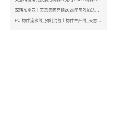
深耕东南亚｜天意集团亮相2026印尼雅加达国际建材及建筑技术展
PC 构件流水线_预制混凝土构件生产线_天意机械生产厂家