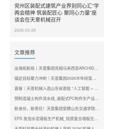
兖州区装配式建筑产业界别同心汇“学
两会精神 筑装配匠心 聚同心力量”座
谈会在天意机械召开
2026-03-28
文章推荐
出海拓新局丨天意集团亮相马来西亚ARCHIDEX建材展
锚定目标聚力冲刺｜天意集团2026半年经营工作会议暨年中述职大会圆满召开
喜报｜天意机械入选山东省首批 “人工智能 + 制造” 双百工程阵容
预制混凝土构件流水线_装配式PC构件生产设备_天意机械生产厂家
新身份，新责任！天意集团受聘山东交通学院工程机械学院理事会副理事长单位
EPS 发泡水泥墙板生产机械_轻质复合墙板生产线_天意机械生产厂家
天意科技携光伏清扫机器人亮相 2026“机器人 +” 创新发展大会