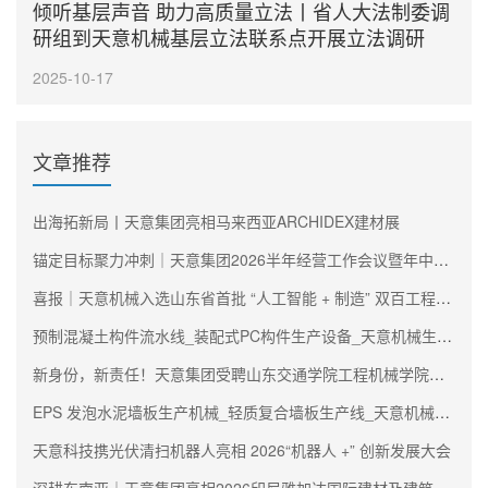
倾听基层声音 助力高质量立法丨省人大法制委调
研组到天意机械基层立法联系点开展立法调研
2025-10-17
文章推荐
出海拓新局丨天意集团亮相马来西亚ARCHIDEX建材展
锚定目标聚力冲刺｜天意集团2026半年经营工作会议暨年中述职大会圆满召开
喜报｜天意机械入选山东省首批 “人工智能 + 制造” 双百工程阵容
预制混凝土构件流水线_装配式PC构件生产设备_天意机械生产厂家
新身份，新责任！天意集团受聘山东交通学院工程机械学院理事会副理事长单位
EPS 发泡水泥墙板生产机械_轻质复合墙板生产线_天意机械生产厂家
天意科技携光伏清扫机器人亮相 2026“机器人 +” 创新发展大会