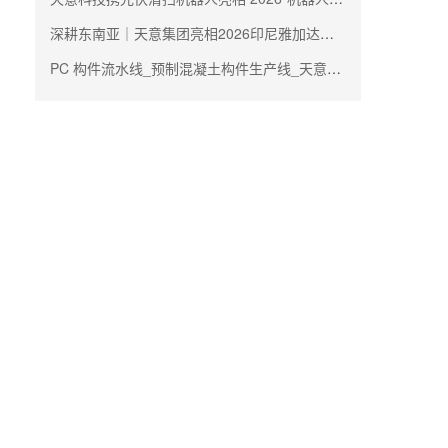
深耕东南亚｜天意集团亮相2026印尼雅加达国际建材及建筑技术展
PC 构件流水线_预制混凝土构件生产线_天意机械生产厂家