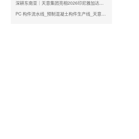
深耕东南亚｜天意集团亮相2026印尼雅加达国际建材及建筑技术展
PC 构件流水线_预制混凝土构件生产线_天意机械生产厂家