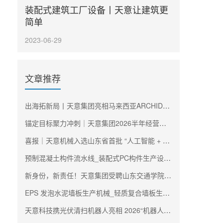
装配式建筑工厂设备丨天意让建筑更
简单
2023-06-29
文章推荐
出海拓新局丨天意集团亮相马来西亚ARCHIDEX建材展
锚定目标聚力冲刺｜天意集团2026半年经营工作会议暨年中述职大会圆满召开
喜报｜天意机械入选山东省首批 “人工智能 + 制造” 双百工程阵容
预制混凝土构件流水线_装配式PC构件生产设备_天意机械生产厂家
新身份，新责任！天意集团受聘山东交通学院工程机械学院理事会副理事长单位
EPS 发泡水泥墙板生产机械_轻质复合墙板生产线_天意机械生产厂家
天意科技携光伏清扫机器人亮相 2026“机器人 +” 创新发展大会